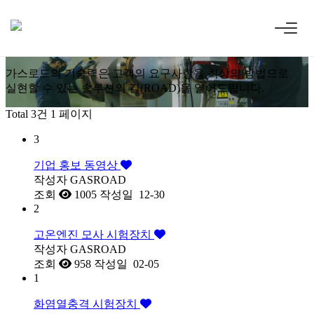
홍
보
동
영
상
가
스
로
드
의
기
술
력
은
고
객
의
요
구
사
항
을
최
상
의
방
법
으
로
실
현
할
수
있
는
솔
루
션
의
길
(
R
O
A
D
)
을
열
어
드
립
니
다
.
Total 3건
1 페이지
3
기업 홍보 동영상
작성자
GASROAD
조회
1005
작성일
12-30
2
고온엔진 모사 시험장치
작성자
GASROAD
조회
958
작성일
02-05
1
화염열충격 시험장치